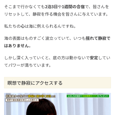
そこまで行かなくても
2泊3日
や
1週間の合宿
で、皆さんを
リセットして、静寂を作る機会を皆さんに与えています。
私たちの
心
は海に例えられるんですね。
海の表面はものすごく波立っていて、いつも
揺れて静寂で
はありません
。
しかし深く入っていくと、底の方は動かないで
安定
してい
てパワーが満ちています。
瞑想で静寂にアクセスする