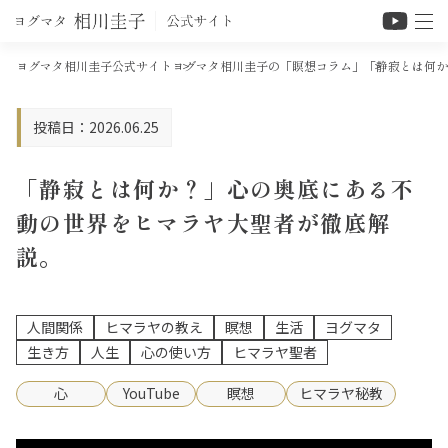
ヨグマタ相川圭子公式サイト
ヨグマタ相川圭子の「瞑想コラム」
「静寂とは何か
2026.06.25
「静寂とは何か？」心の奥底にある不
動の世界をヒマラヤ大聖者が徹底解
説。
人間関係
ヒマラヤの教え
瞑想
生活
ヨグマタ
生き方
人生
心の使い方
ヒマラヤ聖者
心
YouTube
瞑想
ヒマラヤ秘教