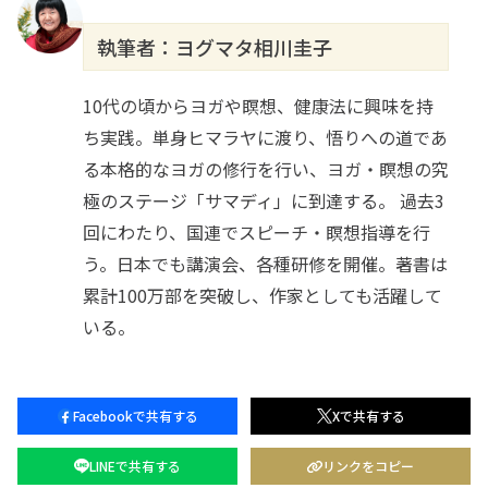
執筆者：ヨグマタ相川圭子
10代の頃からヨガや瞑想、健康法に興味を持
ち実践。単⾝ヒマラヤに渡り、悟りへの道であ
る本格的なヨガの修⾏を⾏い、ヨガ・瞑想の究
極のステージ「サマディ」に到達する。 過去3
回にわたり、国連でスピーチ・瞑想指導を行
う。日本でも講演会、各種研修を開催。著書は
累計100万部を突破し、作家としても活躍して
いる。
Facebookで共有する
Xで共有する
LINEで共有する
リンクをコピー