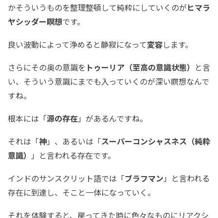
かそういうものを整理整頓して純粋にしていくのが
ヒマラ
ヤシッダー瞑想
です。
良い波動によって浄めると静寂になって
変容
します。
さらにその奥の意識を
トゥーリア（至高の意識状態）
と言
い、そういう意識にまでも入っていくのが深い瞑想なんで
すね。
根本には「
源の存在
」があるんですね。
それは「
神
」、あるいは「
スーパーコンシャスネス（純粋
意識）
」と言われる存在です。
インドのサンスクリット語では「
ブラフマン
」と言われる
存在に到達し、そこと一体になっていく。
それを体験すると、戻ってきた時に色々なものにリアクシ