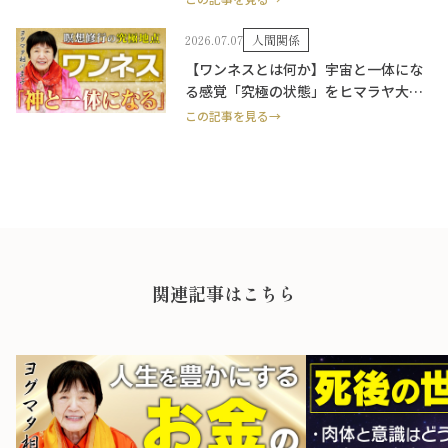
2026.07.07
人間関係
【ワンネスとは何か】宇宙と一体にな
る感覚「究極の状態」をヒマラヤ大聖
者が解説。
この記事を見る→
関連記事はこちら