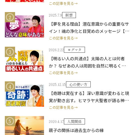
を浄化する】
この記事を見る→
2025.7.9
瞑想
【夢を見る理由】潜在意識からの重要なサ
イン！魂の浄化と目覚めのメッセージ【ス
ピリチュアル睡眠術】
この記事を見る→
2026.2.22
ヨグマタ
【明るい人の共通点】太陽の人とは何者
か？ なぜあの人は周囲を自然に明るく照ら
せるのか？ ヒマラヤ大聖者が「太陽意識の
この記事を見る→
秘密」を解き明かす。
2025.12.15
心の使い方
【奇跡は実在する】深い意識が変わると現
実が動き出す。ヒマラヤ大聖者が語る神秘
の力
この記事を見る→
2020.4.17
人間関係
親子の関係は過去生からの縁