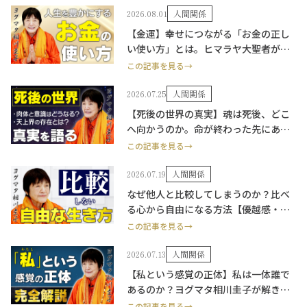
2026.08.01
人間関係
【金運】幸せにつながる「お金の正し
い使い方」とは。ヒマラヤ大聖者が解
説。
この記事を見る→
2026.07.25
人間関係
【死後の世界の真実】魂は死後、どこ
へ向かうのか。命が終わった先にある
もの。
この記事を見る→
2026.07.19
人間関係
なぜ他人と比較してしまうのか？比べ
る心から自由になる方法【優越感・劣
等感】
この記事を見る→
2026.07.13
人間関係
【私という感覚の正体】私は一体誰で
あるのか？ヨグマタ相川圭子が解き明
かします。
この記事を見る→