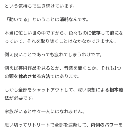
という気持ちで生き続けています。
「動いてる」ということは
消耗
なんです。
本当に忙しい世の中ですから、色々ものに
依存
して
癖
にな
っていて、それを取り除くことはなかなかできません。
例え良いことであっても疲れてしまうわけです。
例えば芸術作品を見るとか、音楽を聞くとか、それも1つ
の
頭を休めさせる方法
ではあります。
しかし全部をシャットアウトして、深い瞑想による
根本療
法
が必要です。
家族がいると中々一人にはなれません。
思い切ってリトリートで全部を遮断して、
内側のパワー
を