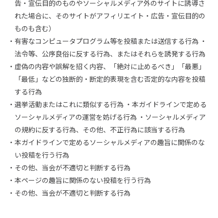
告・宣伝⽬的のものやソーシャルメディア外のサイトに誘導さ
れた場合に、そのサイトがアフィリエイト・広告・宣伝⽬的の
ものも含む）
有害なコンピュータプログラム等を投稿または送信する⾏為 ・
法令等、公序良俗に反する⾏為、またはそれらを誘発する⾏為
虚偽の内容や誤解を招く内容、「絶対に⽌めるべき」「最悪」
「最低」などの独断的・断定的表現を含む否定的な内容を投稿
する⾏為
選挙活動またはこれに類似する⾏為 ・本ガイドラインで定める
ソーシャルメディアの運営を妨げる⾏為 ・ソーシャルメディア
の規約に反する⾏為、その他、不正⾏為に該当する⾏為
本ガイドラインで定めるソーシャルメディアの趣旨に関係のな
い投稿を⾏う⾏為
その他、当会が不適切と判断する⾏為
本ページの趣旨に関係のない投稿を⾏う⾏為
その他、当会が不適切と判断する⾏為