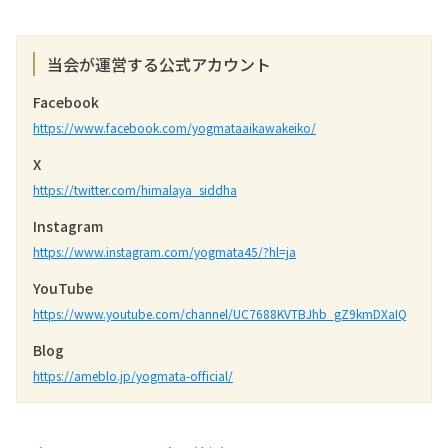
当会が運営する公式アカウント
Facebook
https://www.facebook.com/yogmataaikawakeiko/
X
https://twitter.com/himalaya_siddha
Instagram
https://www.instagram.com/yogmata45/?hl=ja
YouTube
https://www.youtube.com/channel/UC7688KVTBJhb_gZ9kmDXaIQ
Blog
https://ameblo.jp/yogmata-official/