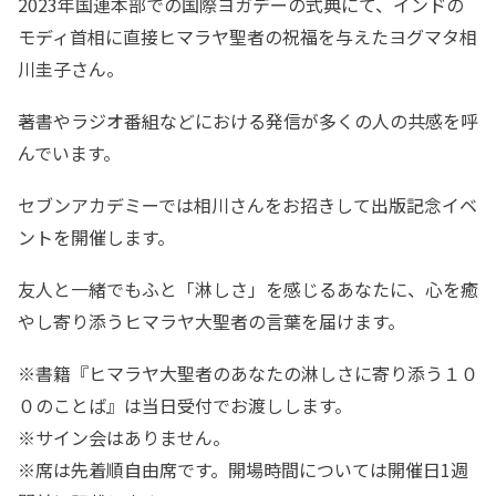
2023年国連本部での国際ヨガデーの式典にて、インドの
モディ首相に直接ヒマラヤ聖者の祝福を与えたヨグマタ相
川圭子さん。
著書やラジオ番組などにおける発信が多くの人の共感を呼
んでいます。
セブンアカデミーでは相川さんをお招きして出版記念イベ
ントを開催します。
友人と一緒でもふと「淋しさ」を感じるあなたに、心を癒
やし寄り添うヒマラヤ大聖者の言葉を届けます。
※書籍『ヒマラヤ大聖者のあなたの淋しさに寄り添う１０
０のことば』は当日受付でお渡しします。
※サイン会はありません。
※席は先着順自由席です。開場時間については開催日1週