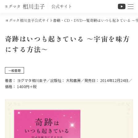
ヨグマタ相川圭子公式サイト
書籍・CD・DVD一覧
奇跡はいつも起きている ～
奇跡はいつも起きている ～宇宙を味方
にする方法～
一般書籍
著者： ヨグマタ相川圭子
／
出版社： 大和書房
／
発売日： 2014年12月24日
／
価格： 1400円＋税