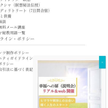
クシャ（瞑想秘法伝授）
ディリトリート（7日間合宿）
と供養
験談
無料メール講座
ヤ秘教用語一覧
ライン・ポリシー
ンツ制作ポリシー
ニティガイドライン
ポリシー
取引法に基づく表記