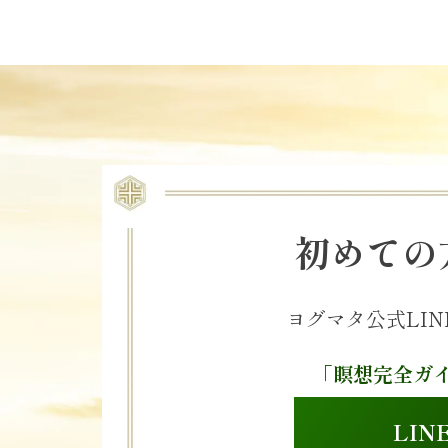
初めての
ヨグマタ公式LI
「瞑想完全ガ
LI