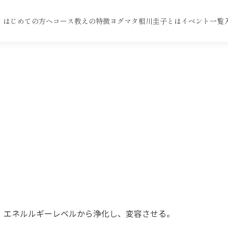
はじめての方へ
コース
教えの特徴
ヨグマタ相川圭子とは
イベント一覧
、エネルルギーレベルから浄化し、変容させる。